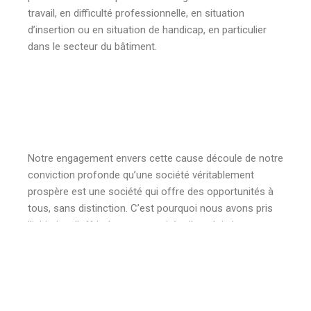
travail, en difficulté professionnelle, en situation
d’insertion ou en situation de handicap, en particulier
dans le secteur du bâtiment.
Notre engagement envers cette cause découle de notre
conviction profonde qu’une société véritablement
prospère est une société qui offre des opportunités à
tous, sans distinction. C’est pourquoi nous avons pris
l’initiative d’offrir des opportunités d’emploi, de
formation et d’accompagnement social à nos
bénéficiaires, afin de développer leurs compétences
professionnelles et personnelles, favorisant ainsi leur
inclusion active dans la société.